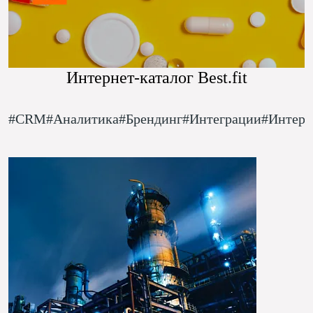
Интернет-каталог Best.fit
#CRM
#Аналитика
#Брендинг
#Интеграции
#Интерн