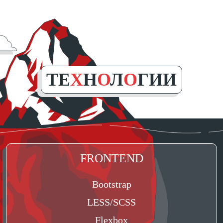
ТЕ
Х
Н
О
Л
О
ГИИ
FRONTEND
Bootstrap
LESS/SCSS
Flexbox