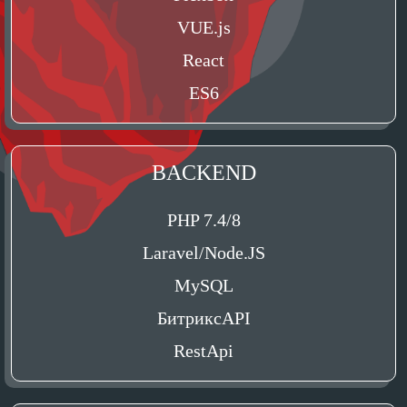
VUE.js
React
ES6
BACKEND
PHP 7.4/8
Laravel/Node.JS
MySQL
БитриксAPI
RestApi